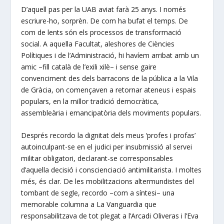
D’aquell pas per la UAB aviat farà 25 anys. I només
escriure-ho, sorprèn. De com ha bufat el temps. De
com de lents són els processos de transformació
social. A aquella Facultat, aleshores de Ciències
Polítiques i de l’Administració, hi havíem arribat amb un
amic –fill català de l’exili xilè– i sense gaire
convenciment des dels barracons de la pública a la Vila
de Gràcia, on començaven a retornar ateneus i espais
populars, en la millor tradició democràtica,
assembleària i emancipatòria dels moviments populars.
Després recordo la dignitat dels meus ‘profes i profas’
autoinculpant-se en el judici per insubmissió al servei
militar obligatori, declarant-se corresponsables
d’aquella decisió i conscienciació antimilitarista. I moltes
més, és clar. De les mobilitzacions altermundistes del
tombant de segle, recordo –com a síntesi– una
memorable columna a La Vanguardia que
responsabilitzava de tot plegat a l’Arcadi Oliveras i l’Eva