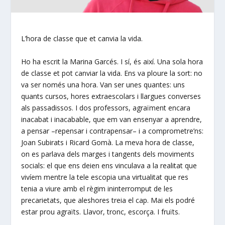
L’hora de classe que et canvia la vida.
Ho ha escrit la Marina Garcés. I sí, és així. Una sola hora
de classe et pot canviar la vida. Ens va ploure la sort: no
va ser només una hora. Van ser unes quantes: uns
quants cursos, hores extraescolars i llargues converses
als passadissos. I dos professors, agraïment encara
inacabat i inacabable, que em van ensenyar a aprendre,
a pensar –repensar i contrapensar– i a comprometre’ns:
Joan Subirats i Ricard Gomà. La meva hora de classe,
on es parlava dels marges i tangents dels moviments
socials: el que ens deien ens vinculava a la realitat que
vivíem mentre la tele escopia una virtualitat que res
tenia a viure amb el règim ininterromput de les
precarietats, que aleshores treia el cap. Mai els podré
estar prou agraïts. Llavor, tronc, escorça. I fruïts.