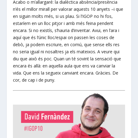
Acabo o m’allargaré: la dialèctica absència/presència
n’és el millor mirall per valorar aquests 10 anyets –i que
en siguin molts més, si us plau. Si l’IGOP no hi fos,
estaríem en un lloc pitjor i amb més feina pendent
encara. Si no existís, s’hauria d’inventar. Avui, en l’ara i
aquí que és l’únic lloc/espai on passen les coses de
debò, ja podem escriure, en comú, que sense ells res
no seria igual ni nosaltres ja els mateixos. A veure qui
diu que això és poc. Quan un té sovint la sensació que
encara és allà: en aquella aula que ens va canviar la
vida. Que ens la segueix canviant encara. Gràcies. De
cor, de cap i de puny.