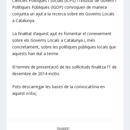
Ciències Polítiques i Socials (ICPS) i l’Institut de Govern i
Polítiques Públiques (IGOP) convoquen de manera
conjunta un ajut a la recerca sobre els Governs Locals
a Catalunya.
La finalitat d’aquest ajut és fomentar el coneixement
sobre els Governs Locals a Catalunya i, més
concretament, sobre les polítiques públiques locals que
aquests han dut a terme.
El termini de presentació de les sol·licituds finalitza l’1 de
desembre de 2014 inclòs.
Pots descarregar les bases de la convocatòria en
aquest
enllaç
SHARE: