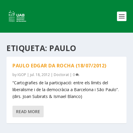
ETIQUETA:
PAULO
PAULO EDGAR DA ROCHA (18/07/2012)
by
IGOP
|
jul. 18, 2012
|
Doctorat
|
0
“Cartografies de la participació: entre els límits del
liberalisme i de la democràcia a Barcelona i São Paulo”.
(dirs. Joan Subirats & Ismael Blanco)
READ MORE