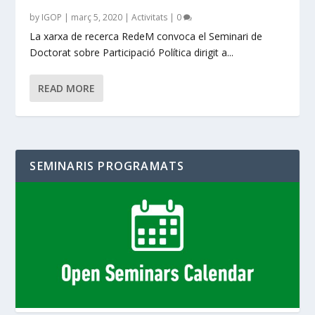
by
IGOP
|
març 5, 2020
|
Activitats
|
0
La xarxa de recerca RedeM convoca el Seminari de
Doctorat sobre Participació Política dirigit a...
READ MORE
SEMINARIS PROGRAMATS