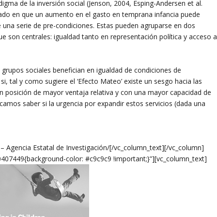
digma de la inversión social (Jenson, 2004, Esping-Andersen et al.
rado en que un aumento en el gasto en temprana infancia puede
e una serie de pre-condiciones. Estas pueden agruparse en dos
e son centrales: igualdad tanto en representación política y acceso 
 grupos sociales benefician en igualdad de condiciones de
si, tal y como sugiere el ‘Efecto Mateo’ existe un sesgo hacia las
en posición de mayor ventaja relativa y con una mayor capacidad de
uscamos saber si la urgencia por expandir estos servicios (dada una
 – Agencia Estatal de Investigación/[/vc_column_text][/vc_column]
407449{background-color: #c9c9c9 !important;}”][vc_column_text]