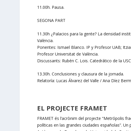
11.00h. Pausa.
SEGONA PART
11.30h ¿Palacios para la gente? La densidad insti
València.
Ponentes: Ismael Blanco. IP y Profesor UAB; Itzi
Profesor Universitat de València.
Discussants: Rubén C. Lois. Catedrático de la US
13.30h. Conclusiones y clausura de la jornada.
Relatoría: Lucas Álvarez del Valle / Ana Díez Ber
EL PROJECTE FRAMET
FRAMET és l’acrònim del projecte “Metrópolis frac
políticas en las grandes ciudades españolas”. Un 