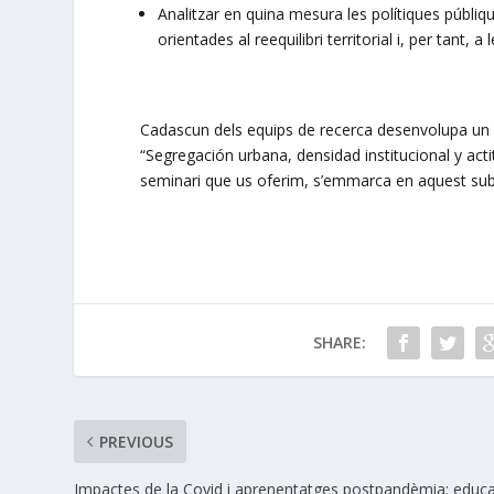
Analitzar en quina mesura les polítiques públi
orientades al reequilibri territorial i, per tant,
Cadascun dels equips de recerca desenvolupa un s
“Segregación urbana, densidad institucional y act
seminari que us oferim, s’emmarca en aquest sub
SHARE:
PREVIOUS
Impactes de la Covid i aprenentatges postpandèmia: educ