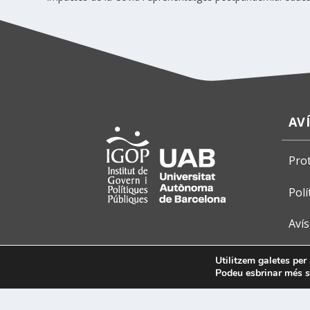
AV
Pro
Polí
Avís
Utilitzem galetes per 
Podeu esbrinar més so