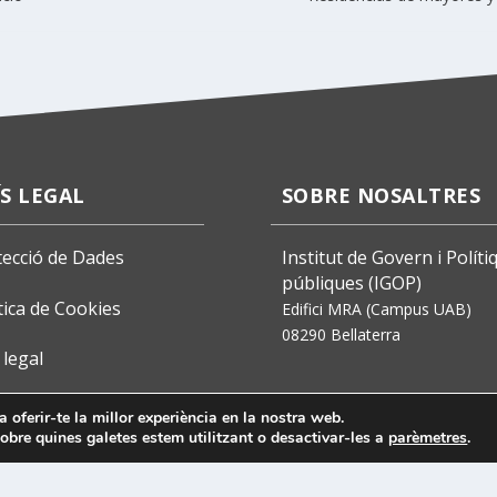
ÍS LEGAL
SOBRE NOSALTRES
tecció de Dades
Institut de Govern i Políti
públiques (IGOP)
tica de Cookies
Edifici MRA (Campus UAB)
08290 Bellaterra
 legal
a oferir-te la millor experiència en la nostra web.
bre quines galetes estem utilitzant o desactivar-les a
parèmetres
.
Disseny de Jaume Badosa