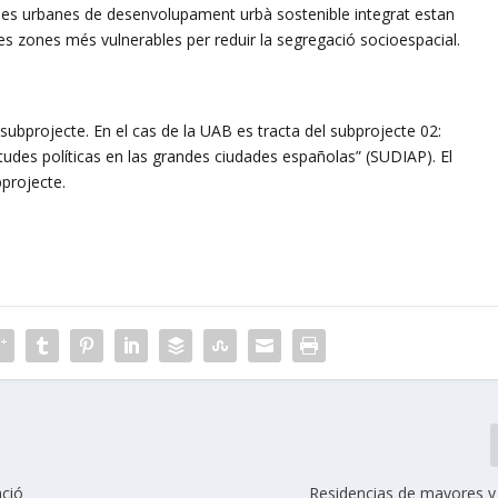
ques urbanes de desenvolupament urbà sostenible integrat estan
 a les zones més vulnerables per reduir la segregació socioespacial.
ubprojecte. En el cas de la UAB es tracta del subprojecte 02:
itudes políticas en las grandes ciudades españolas” (SUDIAP). El
projecte.
ació
Residencias de mayores 