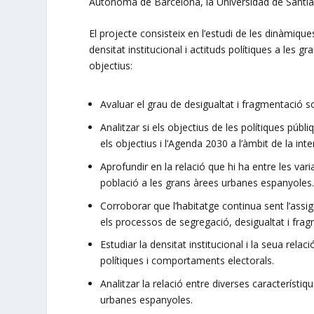
Autònoma de Barcelona, la Universidad de Santiag
El projecte consisteix en l’estudi de les dinàmique
densitat institucional i actituds polítiques a les
objectius:
Avaluar el grau de desigualtat i fragmentació s
Analitzar si els objectius de les polítiques púb
els objectius i l’Agenda 2030 a l’àmbit de la int
Aprofundir en la relació que hi ha entre les variab
població a les grans àrees urbanes espanyoles
Corroborar que l’habitatge continua sent l’assi
els processos de segregació, desigualtat i frag
Estudiar la densitat institucional i la seua rela
polítiques i comportaments electorals.
Analitzar la relació entre diverses característiqu
urbanes espanyoles.