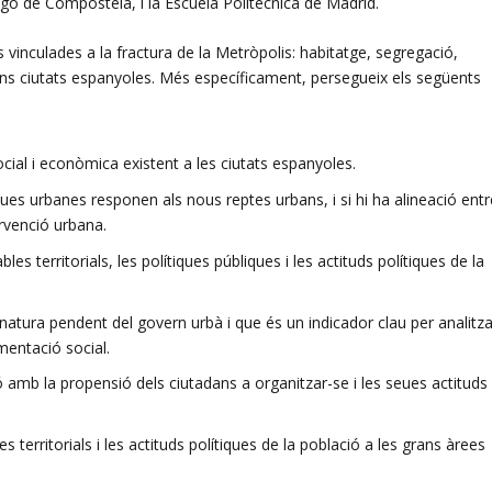
o de Compostela, i la Escuela Politécnica de Madrid.
s vinculades a la fractura de la Metròpolis: habitatge, segregació,
 grans ciutats espanyoles. Més específicament, persegueix els següents
ocial i econòmica existent a les ciutats espanyoles.
liques urbanes responen als nous reptes urbans, i si hi ha alineació entr
ervenció urbana.
les territorials, les polítiques públiques i les actituds polítiques de la
.
gnatura pendent del govern urbà i que és un indicador clau per analitza
mentació social.
ció amb la propensió dels ciutadans a organitzar-se i les seues actituds
es territorials i les actituds polítiques de la població a les grans àrees