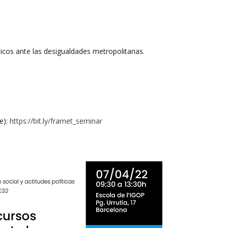
blicos ante las desigualdades metropolitanas.
ne):
https://bit.ly/framet_seminar