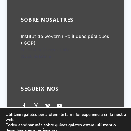
SOBRE NOSALTRES
Institut de Govern i Polítiques públiques
(IGOP)
Edifici MRA (Campus UAB)
08290 Bellaterra
SEGUEIX-NOS
Utilitzem galetes per a oferir-te la millor experiència en la nostra
web.
Podeu esbrinar més sobre quines galetes estem utilitzant o
desactivar-les a
parèmetres
.