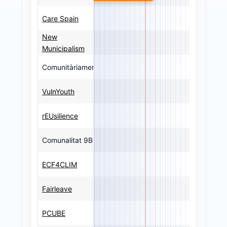
Care Spain
New
Municipalism
Comunitàriament
VulnYouth
rEUsilience
Comunalitat 9B
ECF4CLIM
Fairleave
PCUBE