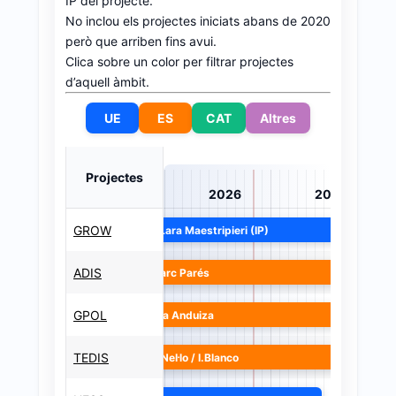
IP del projecte.
No inclou els projectes iniciats abans de 2020
però que arriben fins avui.
Clica sobre un color per filtrar projectes
d’aquell àmbit.
UE
ES
CAT
Altres
Projectes
2024
2025
2026
2027
GROW
Lara Maestripieri (IP)
ADIS
Marc Parés
GPOL
Eva Anduiza
TEDIS
O.Nel·lo / I.Blanco