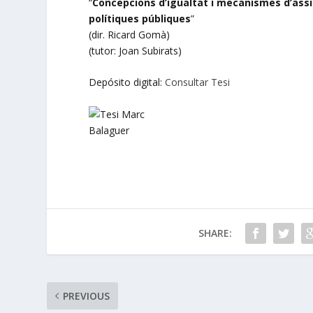
“
Concepcions d’igualtat i mecanismes d’assigna
polítiques públiques
”
(dir. Ricard Gomà)
(tutor: Joan Subirats)
Depósito digital:
Consultar Tesi
SHARE:
PREVIOUS