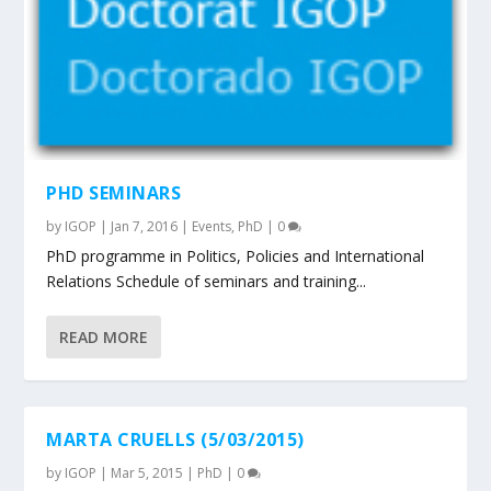
PHD SEMINARS
by
IGOP
|
Jan 7, 2016
|
Events
,
PhD
|
0
PhD programme in Politics, Policies and International
Relations Schedule of seminars and training...
READ MORE
MARTA CRUELLS (5/03/2015)
by
IGOP
|
Mar 5, 2015
|
PhD
|
0