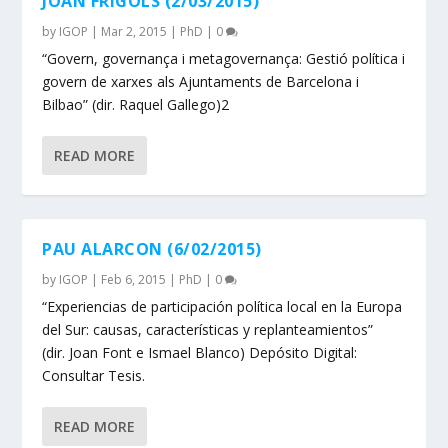
JOAN FRÍGOLS (2/03/2015)
by
IGOP
|
Mar 2, 2015
|
PhD
|
0
“Govern, governança i metagovernança: Gestió política i
govern de xarxes als Ajuntaments de Barcelona i
Bilbao” (dir. Raquel Gallego)2
READ MORE
PAU ALARCON (6/02/2015)
by
IGOP
|
Feb 6, 2015
|
PhD
|
0
“Experiencias de participación política local en la Europa
del Sur: causas, características y replanteamientos”
(dir. Joan Font e Ismael Blanco) Depósito Digital:
Consultar Tesis.
READ MORE