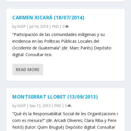
CARMEN XICARÁ (18/07/2014)
by
IGOP
|
Jul 18, 2014
|
PhD
|
0
“Participación de las comunidades indígenas y su
incidencia en las Políticas Públicas Locales del
Occidente de Guatemala” (dir. Marc Parés) Depósito
digital: Consultar tesi
READ MORE
MONTSERRAT LLOBET (13/09/2013)
by
IGOP
|
Sep 13, 2013
|
PhD
|
0
“Què és la Responsabilitat Social de les Organitzacions i
com es mesura?” (dir. Arcadi Oliveres; Clara Riba y Pere
Notó) (tutor: Quim Brugué) Depósito digital: Consultar