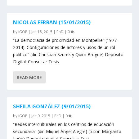
NICOLAS FERRAN (15/01/2015)
by
IGOP
|
Jan 15, 2015
|
PhD
|
0
“La democracia de proximidad en Montpellier (1977-
2014). Configuraciones de actores y usos de un rol
político” (dir. Christian Szurek y Quim Brugué) Depósito
Digital: Consultar Tesis
READ MORE
SHEILA GONZÁLEZ (9/01/2015)
by
IGOP
|
Jan 9, 2015
|
PhD
|
0
“Redes interculturales en los centros de educación
secundaria” (dir. Miquel Àngel Alegre) (tutor: Margarita
León) Depósito digital: Consultar Tesi