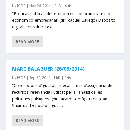
by
IGOP
|
Nov 26, 2014
|
PhD
|
0
“Políticas públicas de promoción económica y tejido
económico-empresarial” (dir. Raquel Gallego) Depósito
digital: Consultar Tesi
READ MORE
MARC BALAGUER (26/09/2014)
by
IGOP
|
Sep 26, 2014
|
PhD
|
0
“Concepcions d’igualtat i mecanismes d’assignació de
recursos: rellevància i utilitat per a l’anàlisi de les
polítiques públiques” (dir. Ricard Gomà) (tutor: Joan
Subirats) Depósito digital:...
READ MORE