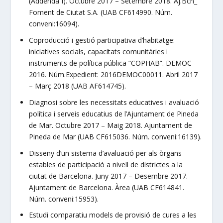
(Addenda I). Octubre 2017 – Setembre 2018. Aj.Bcn_
Foment de Ciutat S.A. (UAB CF614990. Núm.
conveni:16094).
Coproducció i ges­tió participativa d’habitatge:
iniciatives so­cials, capacitats comunitàries i
instruments de política pública “COPHAB”. DEMOC
2016. Núm.Expedient: 2016DEMOC00011. Abril 2017
– Març 2018 (UAB AF614745).
Diagnosi sobre les necessitats educatives i avaluació
política i serveis educatius de l’Ajuntament de Pineda
de Mar. Octubre 2017 – Maig 2018. Ajuntament de
Pineda de Mar (UAB CF615036. Núm. conveni:16139).
Disseny d’un sistema d’avaluació per als òrgans
estables de participació a nivell de districtes a la
ciutat de Barcelona. Juny 2017 – Desembre 2017.
Ajuntament de Barcelona. Àrea (UAB CF614841.
Núm. conveni:15953).
Estudi comparatiu models de provisió de cures a les