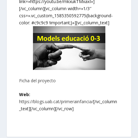
link=»https://youtu.be/mkxukTMxaxI»]
[/vc_column][vc_column width=»1/3″
css=».vc_custom_1585350592775{background-
color: #c9c9c9 !important;}»][vc_column_text]
Ficha del proyecto
Web:
https://blogs.uab.cat/primerainfancia/
[/vc_column
_text][/vc_column][/vc_row]