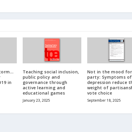
storm…
Teaching social inclusion,
Not in the mood fo
y
public policy and
party: Symptoms of
D19 in
governance through
depression reduce t
active learning and
weight of partisans
educational games
vote choice
January 23, 2025
September 18, 2025