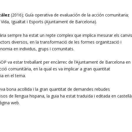
zález
(2016); Guía operativa de evaluación de la acción comunitaria;
ida, Igualtat i Esports (Ajuntament de Barcelona).
tària sempre ha estat un repte complex que implica mesurar els canvi
actors diversos, en la transformació de les formes organització i
tonomia en individus, grups i comunitats.
IGOP va estar treballant per encàrrec de l’Ajuntament de Barcelona en
acció comunitària, en la qual es va implicar a gran quantitat
cia en el tema.
seva bona acollida i la gran quantitat de demandes rebudes
aïsos de llengua hispana, la guia ha estat traduïda i editada en castellà
pàgina web.