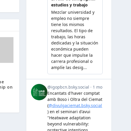
r
he
hip on